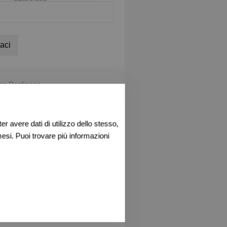
aci
re Peglicasa
 di Pegli nº 119
r avere dati di utilizzo dello stesso,
849
esi. Puoi trovare più informazioni
l mutuo
uesto immobile
App
acebook
Twitter
Print