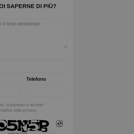
OI SAPERNE DI PIÙ?
Telefono
tto, compreso e accetto
rmativa sulla privacy
captcha tools