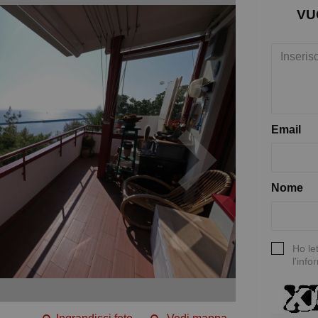
VU
Email
Nome
Ho le
l'info