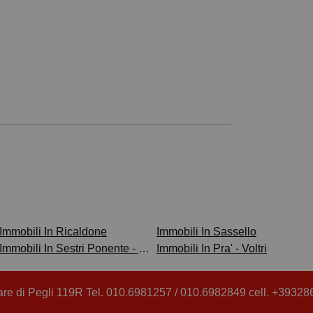
Immobili In Ricaldone
Immobili In Sassello
Immobili In Sestri Ponente - Borzoli
Immobili In Pra' - Voltri
re di Pegli 119R Tel. 010.6981257 / 010.6982849 cell. +39328