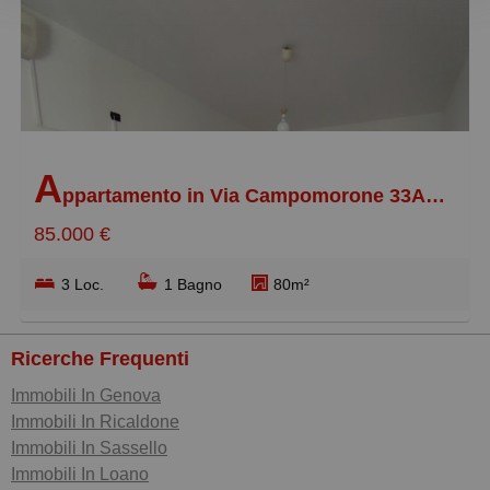
Meno recente
Economici
più cari
più piccoli
A
più grandi
ppartamento in Via Campomorone 33A, Pontedecimo
85.000 €
3 Loc.
1 Bagno
80m²
Ricerche Frequenti
Immobili In Genova
Immobili In Ricaldone
Immobili In Sassello
Immobili In Loano