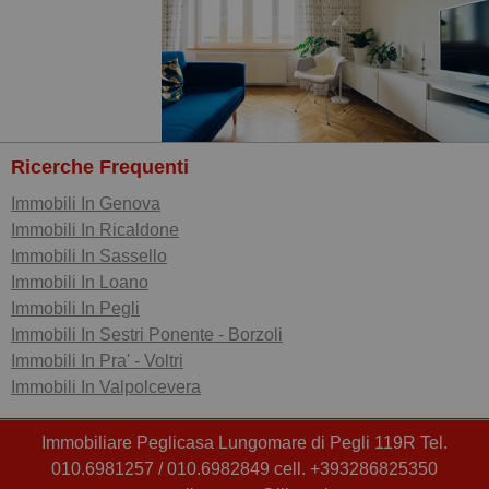
Ricerche Frequenti
Immobili In Genova
Immobili In Ricaldone
Immobili In Sassello
Immobili In Loano
Immobili In Pegli
Immobili In Sestri Ponente - Borzoli
Immobili In Pra' - Voltri
Immobili In Valpolcevera
Immobiliare Peglicasa Lungomare di Pegli 119R Tel.
010.6981257 / 010.6982849 cell. +393286825350