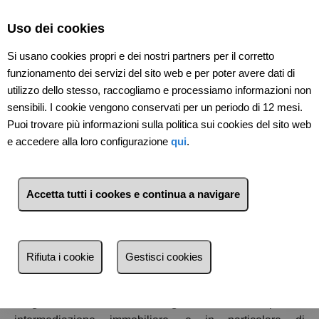
Select Language
▼
Uso dei cookies
Si usano cookies propri e dei nostri partners per il corretto
funzionamento dei servizi del sito web e per poter avere dati di
utilizzo dello stesso, raccogliamo e processiamo informazioni non
sensibili. I cookie vengono conservati per un periodo di 12 mesi.
Puoi trovare più informazioni sulla politica sui cookies del sito web
e accedere alla loro configurazione
qui
.
P
iù di una semplice agenzia immobiliare
Accetta tutti i cookes e continua a navigare
Generazioni di agenti immobiliari dal 1936...
Rifiuta i cookie
Gestisci cookies
L'
Agenzia immobiliare Peglicasa
si occupa di