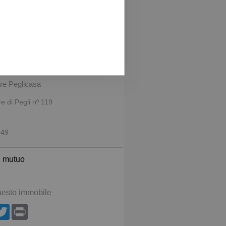
aci
re Peglicasa
 di Pegli nº 119
849
l mutuo
uesto immobile
App
acebook
Twitter
Print