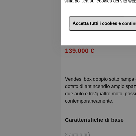
sulla politica sui cookies del sito w
G
Accetta tutti i cookes e conti
arage o posto au
Maria Immacolata s.n
139.000 €
Vendesi box doppio sotto rampa centralissimo mq. 37 di recente costruzione
dotato di antincendio ampio spaz
due auto e tre/quattro moto, possi
contemporaneamente.
Caratteristiche di base
2 auto o più