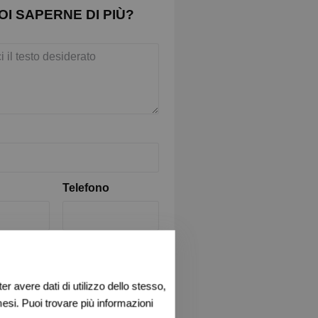
OI SAPERNE DI PIÙ?
Telefono
tto, compreso e accetto
rmativa sulla privacy
r avere dati di utilizzo dello stesso,
esi. Puoi trovare più informazioni
captcha tools