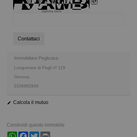
captcha tools
Contattaci
Immobiliare Peglicasa
Lungomare di Pegli nº 119
Genova
0106982849
Calcola il mutuo
Condividi questo immobile
WhatsApp
Facebook
Twitter
Print