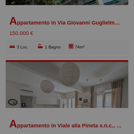
A
ppartamento in Via Giovanni Guglielmo Longo s.n.c., Pegli Centro
150.000 €
3 Loc.
1 Bagno
74m²
A
ppartamento in Viale alla Pineta s.n.c., Pegli Centro