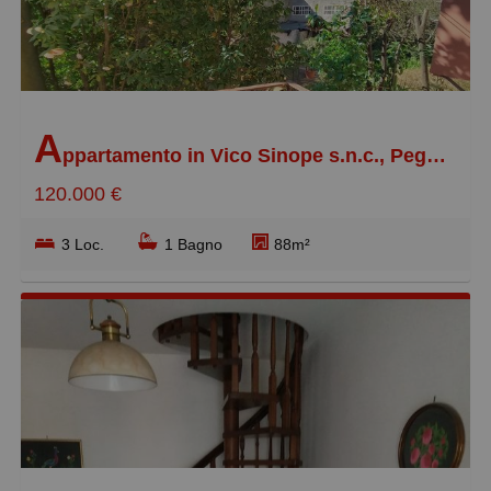
A
ppartamento in Vico Sinope s.n.c., Pegli Centro
120.000 €
3 Loc.
1 Bagno
88m²