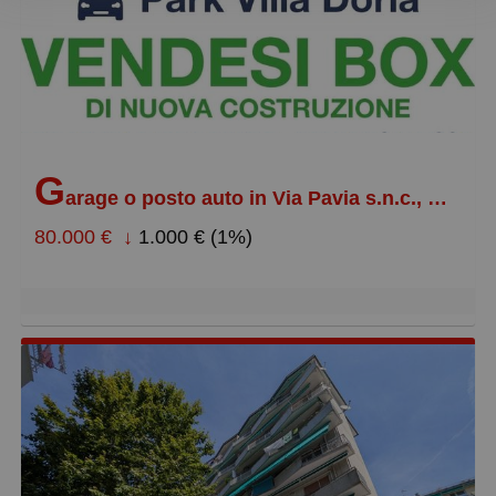
Meno recente
Economici
più cari
più piccoli
G
più grandi
arage o posto auto in Via Pavia s.n.c., Pegli Centro
80.000 €
↓
1.000 € (1%)