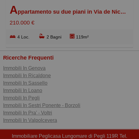
A
ppartamento su due piani in Via de Nicolay, Pegli Centro
210.000 €
4 Loc.
2 Bagni
119m²
Ricerche Frequenti
Immobili In Genova
Immobili In Ricaldone
Immobili In Sassello
Immobili In Loano
Immobili In Pegli
Immobili In Sestri Ponente - Borzoli
Immobili In Pra' - Voltri
Immobili In Valpolcevera
Immobiliare Peglicasa Lungomare di Pegli 119R Tel.