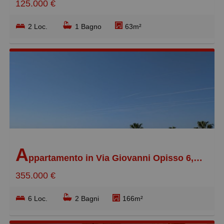
125.000 €
2 Loc.
1 Bagno
63m²
A
ppartamento in Via Giovanni Opisso 6, Pegli Centro
355.000 €
6 Loc.
2 Bagni
166m²