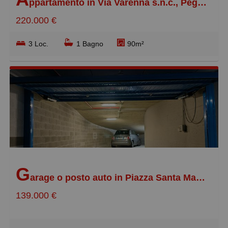
ppartamento in Via Varenna s.n.c., Pegli Centro
220.000 €
3 Loc.
1 Bagno
90m²
G
arage o posto auto in Piazza Santa Maria Immacolata s.n.c., Pegli Centro
139.000 €