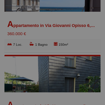
A
ppartamento in Via Giovanni Opisso 6, Pegli Centro
360.000 €
7 Loc.
1 Bagno
150m²
A