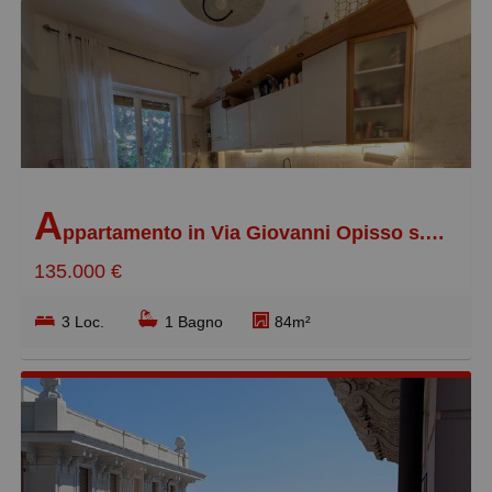
A
ppartamento in Via Giovanni Opisso s.n.c., Pegli Centro
135.000 €
3 Loc.
1 Bagno
84m²